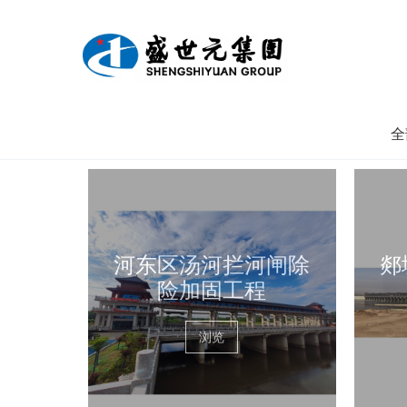
全
河东区汤河拦河闸除
郯
险加固工程
浏览