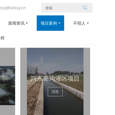
ssy@sdssy.cn
新闻资讯
项目案例
不招人
工程
厂
河东葛沟灌区项目
浏览