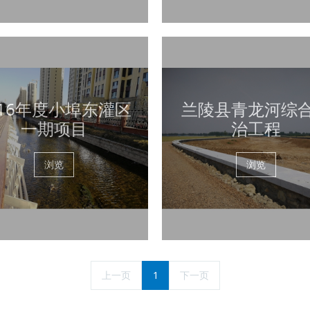
016年度小埠东灌区
兰陵县青龙河综
一期项目
治工程
浏览
浏览
上一页
1
下一页