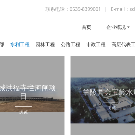
联系电话：0539-8399001
|
E-mail：sd
首页
企业概况
部
水利工程
园林工程
公路工程
市政工程
高层代表
城洪福寺拦河闸项
兰陵县会宝岭水
目
浏览
浏览