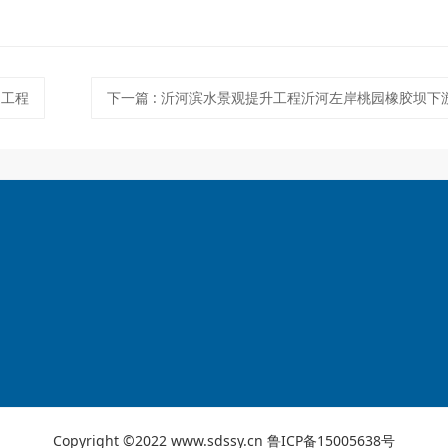
造工程
下一篇
:
沂河滨水景观提升工程沂河左岸桃园橡胶坝下游绿道项
Copyright ©2022 www.sdssy.cn
鲁ICP备15005638号